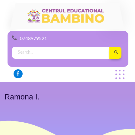
0748979521
Ramona I.